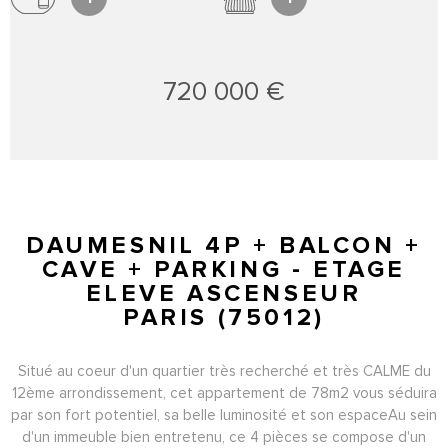
720 000 €
DAUMESNIL 4P + BALCON +
CAVE + PARKING - ETAGE
ELEVE ASCENSEUR
PARIS (75012)
Situé au coeur d'un quartier très recherché et très CALME du
12ème arrondissement, cet appartement de 78m2 vous séduira
par son fort potentiel, sa belle luminosité et son espaceAu sein
d'un immeuble bien entretenu, ce 4 pièces se compose d'un