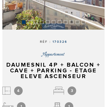
L'AGENCE
CONTACT
HONORAIRE
RÉF :
170326
Appartement
DAUMESNIL 4P + BALCON +
CAVE + PARKING - ETAGE
ELEVE ASCENSEUR
4
3
1
1