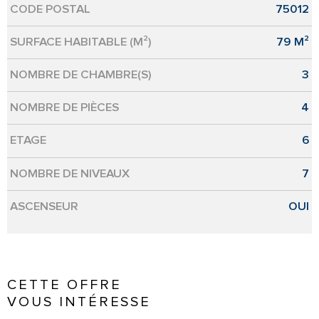
CODE POSTAL
75012
Caractérisque
Valeurs
SURFACE HABITABLE (M²)
79 M²
NOMBRE DE CHAMBRE(S)
3
NOMBRE DE PIÈCES
4
ETAGE
6
NOMBRE DE NIVEAUX
7
ASCENSEUR
OUI
CETTE OFFRE
VOUS INTÉRESSE