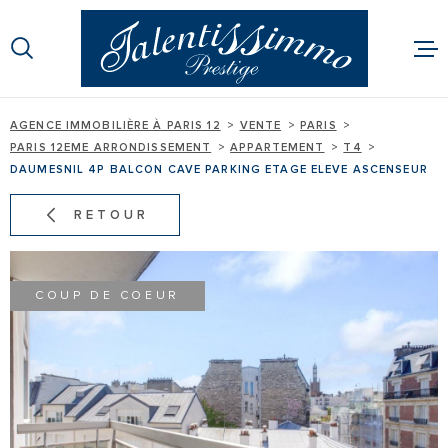
Aller
Aller
Aller
Aller
à
à
au
au
:
la
menu
contenu
recherche
principal
AGENCE IMMOBILIÈRE À PARIS 12
VENTE
PARIS
ACHETER
PARIS 12EME ARRONDISSEMENT
APPARTEMENT
T4
DAUMESNIL 4P BALCON CAVE PARKING ETAGE ELEVE ASCENSEUR
LOUER
RETOUR
BIENS VEND
GESTION
COUP DE COEUR
EXPERTISE
ALERTE E-MA