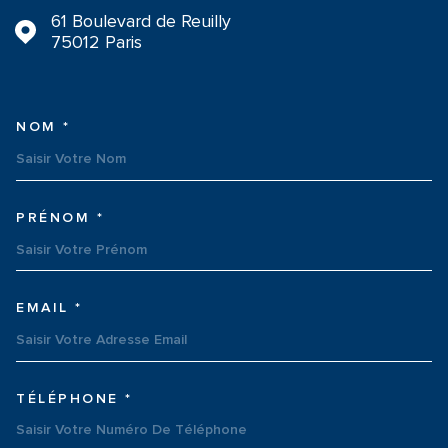
61 Boulevard de Reuilly
75012
Paris
NOM *
TRAD_MELTEM_VOSCOORDON
PRÉNOM *
EMAIL *
TÉLÉPHONE *