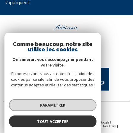
s'appliquent.
Adhérents
Comme beaucoup, notre site
utilise les cookies
On aimerait vous accompagner pendant
votre visite.
En poursuivant, vous acceptez l'utilisation des
cookies par ce site, afin de vous proposer des
contenus adaptés et réaliser des statistiques !
PARAMÉTRER
TOUT ACCEPTER
© 2026 | Tous droits réservés | Traduction powered by Google |
Nos Honoraires
Plan Du Site
Mentions Légales
Admin
Nos Liens
Politique RGPD
Cookies