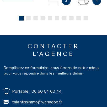
3
1
GESTION LOCATIVE
Notre service de
est conçu pour vous offrir
gestion locative
une tranquillité totale. Nous prenons en charge les
démarches administratives, la gestion quotidienne, les travaux
éventuels, et la relation avec le locataire. Vous bénéficiez
d’un pilotage clair et d’une valorisation durable de votre bien,
avec un interlocuteur unique et réactif.
CONTACTER
CONTACTEZ NOUS
L'AGENCE
Vous avez un projet immobilier à Paris ? Retrouvez-nous chez
Talentissimmo, au
.
61 Boulevard de Reuilly 75012 Paris
Remplissez ce formulaire, nous ferons de notre mieux
Contactez-nous par téléphone au
ou par email
0143424242
pour vous répondre dans les meilleurs délais.
à
. Talentissimmo, votre
talentissimmo@wanadoo.fr
partenaire immobilier à Paris et alentours.
Portable : 06 60 64 60 44
talentissimmo@wanadoo.fr