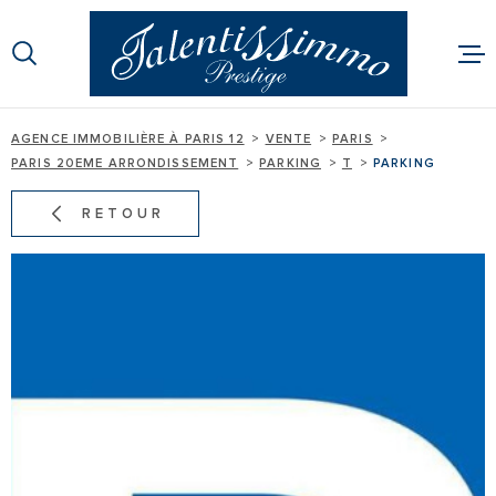
Aller
Aller
Aller
Aller
à
à
au
au
:
la
menu
contenu
recherche
principal
AGENCE IMMOBILIÈRE À PARIS 12
VENTE
PARIS
ACHETER
PARIS 20EME ARRONDISSEMENT
PARKING
T
PARKING
LOUER
RETOUR
BIENS VEND
GESTION
EXPERTISE
ALERTE E-MA