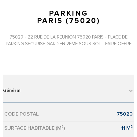
PARKING
PARIS (75020)
75020 - 22 RUE DE LA REUNION 75020 PARIS - PLACE DE
PARKING SECURISE GARDIEN 2EME SOUS SOL - FAIRE OFFRE
Général
CODE POSTAL
75020
Caractérisque
Valeurs
SURFACE HABITABLE (M²)
11 M²