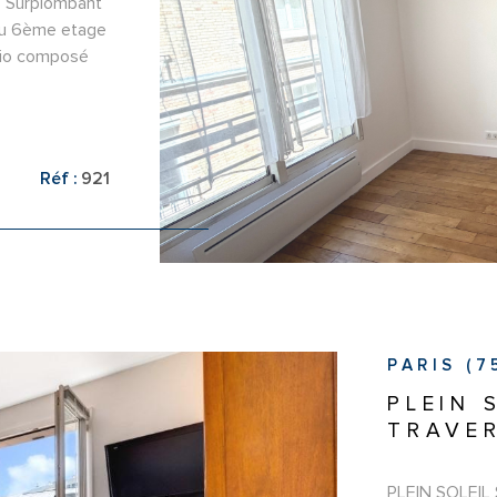
 Surplombant
 au 6ème etage
dio composé
uipée - Salle
s Faibles
restations
Réf :
921
VO
PARIS (7
PLEIN 
TRAVER
PLEIN SOLEIL