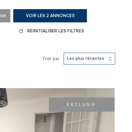
ALERTE E-M
VOIR LES
2
ANNONCES
RER
L'AGENCE
RÉINITIALISER LES FILTRES
CONTACT
Trier par
Les plus récentes
HONORAIRE
EXCLUSIF