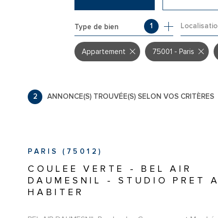
Localisati
1
Type de bien
DE L'ANCIEN
DE L'IMMO PRO
Appartement
75001 - Paris
2
ANNONCE(S) TROUVÉE(S) SELON VOS CRITÈRES
PARIS (75012)
COULEE VERTE - BEL AIR
DAUMESNIL - STUDIO PRET 
HABITER