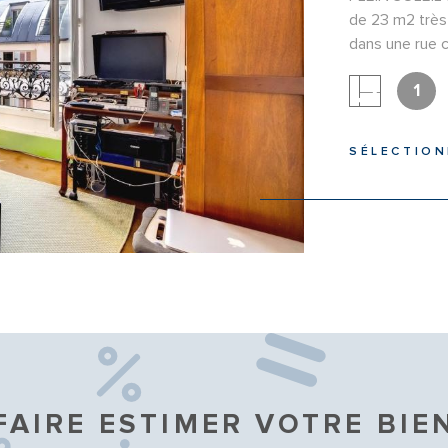
de 23 m2 très 
dans une rue 
ascenseur, PL
excellent plan
1
agréable pièce
et WC Indépend
SÉLECTIO
Est-Ouest, il 
dégagée. Quelq
personnaliser 
IEN
potentiel.Cha
charges mensu
FAIRE ESTIMER VOTRE BIE