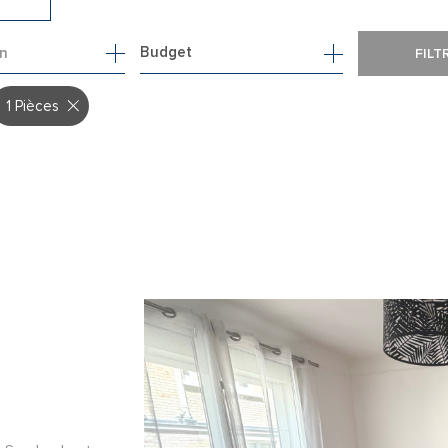
1
Budget
on
FILT
1 Pièces
A