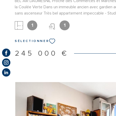
BEL AIR DAUMESNIL Proche des Commerces et Marchés
la Coulée Verte Dans un immeuble ancien avec gardien
sans ascenseur Très bel appartement impeccable - Stu
d'une Entrée - Cuisine Dinatoire séparée Aménagée et Eq
d'eau avec Wc - Piece principale Baignée de lumiere - Tre
1
1
Charges - Idéal Investisseur ou 1er Achat - Tres belles p
SÉLECTIONNER
245 000 €