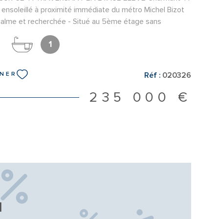
ensoleillé à proximité immédiate du métro Michel Bizot
calme et recherchée - Situé au 5ème étage sans
EIN SOLEIL pour cet appartement composé d'un
 de distribution en étoile comprenant une entrée, une
1
 principale, une belle cuisine indépendante, salle de bains
ant, un véritable atout pour ce type de bien. Traversant
Réf :
020326
NNER
bénéficie d'une luminosité exceptionnelle et d'une vue
ues travaux sont à prévoir laissant la possibilité de
235 000 €
selon vos goûts et optimiser d'avantage son
uffage et Eau Chaude INDIVIDUEL - Nombre de lots 21
elles 75 € - IDÉAL 1er ACHAT
N