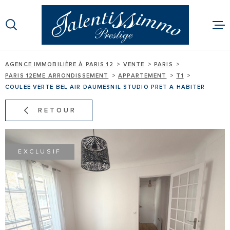
Aller
Aller
Aller
Aller
à
à
au
au
:
la
menu
contenu
recherche
principal
AGENCE IMMOBILIÈRE À PARIS 12
VENTE
PARIS
ACHETER
PARIS 12EME ARRONDISSEMENT
APPARTEMENT
T1
COULEE VERTE BEL AIR DAUMESNIL STUDIO PRET A HABITER
LOUER
RETOUR
BIENS VEND
GESTION
EXCLUSIF
EXPERTISE
ALERTE E-MA