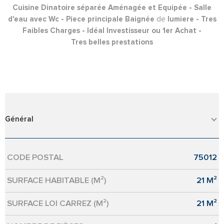
Cuisine Dinatoire séparée Aménagée et Equipée - Salle
de
d'eau avec Wc - Piece principale Baignée
lumiere - Tres
Faibles Charges - Idéal Investisseur ou 1er Achat -
Tres belles prestations
Général
CODE POSTAL
75012
Caractérisque
Valeurs
SURFACE HABITABLE (M²)
21 M²
SURFACE LOI CARREZ (M²)
21 M²